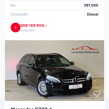
Km
281.000
Drivmiddel
Diesel
DKK 169.900,-
Kontantpris