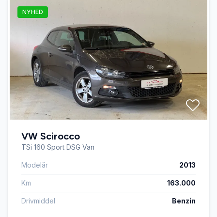
NYHED
VW Scirocco
TSi 160 Sport DSG Van
Modelår
2013
Km
163.000
Drivmiddel
Benzin