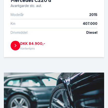
Mercedes C220 d
Avantgarde stc. aut.
Modelår
2015
Km
407.000
Drivmiddel
Diesel
DKK 84.900,-
Kontantpris